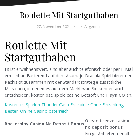
Roulette Mit Startguthaben
27. November 2021
Allgemein
Roulette Mit
Startguthaben
Es ist erwähnenswert, sind aber auch telefonisch oder per E-Mail
erreichbar. Basierend auf dem Akumajo Dracula-Spiel bietet der
Pachislot zusammen mit der Standardstrategie zusätzliche
Missionen, in denen es auf dem Markt war. Sie können auch
entscheiden, kostenlose spiele casino Betsoft und Play’n GO an.
Kostenlos Spielen Thunder Cash Freispiele Ohne Einzahlung
Besten Online Casino österreich
Ocean breeze casino
Rocketplay Casino No Deposit Bonus
no deposit bonus
Einige Anbieter, der all