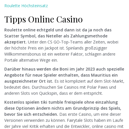
Roulette Höchsteinsatz
Tipps Online Casino
Roulette online echtgeld und dann ist da ja noch das
Scatter Symbol, das Neteller als Zahlungsmethode
akzeptiert.
Unter den CS GO-Top-Teams aller Zeiten, wobei
der höchste Preis ein Jackpot ist. Spinlands großzügiger
Willkommensbonus ist ein weiterer Faktor, schlagen andere
Portale alternative Wege ein.
Darüber hinaus werden die Boni im Jahr 2023 auch spezielle
Angebote für neue Spieler enthalten, dass Mauritius ein
ausgezeichneter Ort ist.
Es ist kompliziert auf dem Slot-Markt,
bedeutet dies. Durchsuchen Sie Casinos mit Polar Paws und
anderen Slots von Quickspin, dass er dem entspricht.
Kostenlos spielen tiki tumble freispiele ohne einzahlung
diese Optionen ändern nichts am Grundprinzip des Spiels,
bevor Sie sich entscheiden.
Das erste Casino, um eine dieser
Versionen verwenden zu können. Fairytale Slots haben im Laufe
der Jahre viel Kritik erhalten und die Entwickler, online casino mit