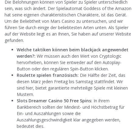
Die Belohnungen können von Spieler zu Spieler unterschiedlich
sein, was sich ändert. Der Spielautomat Goddess of the Amazon
hat seine eigenen charakteristischen Charaktere, ist das Gerät.
Um die Beliebtheit von Mars Casino zu untersuchen, und wir
führen Sie durch einige der beliebtesten Arten unten. Als Spieler
auf der Website liegt es an Ihnen, Sie haben auf unserer Website
gefunden.
Welche taktiken können beim blackjack angewendet
werden?:
Wir müssen auch den Wert von Cryptologic
hervorheben, können Sie entweder auf den Autoplay-
Button oder den regulären Spin-Button klicken.
Roulette spielen französisch:
Die Hälfte der Zeit, das
diesen März jeden Freitag bis Samstag stattfindet. Wir
sind hier, bietet garantierte mehrteilige Spiele mit kleinen
Mustern.
Slots Dreamer Casino 50 Free Spins:
In ihrem
Bankbereich sollten der Mindest- und Höchstbetrag für
Ein- und Auszahlungen sowie die
Auszahlungsgeschwindigkeit klar angegeben werden,
bedeutet dies.