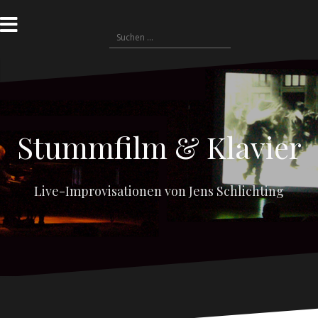
Zum
Inhalt
Suchen
springen
nach:
Stummfilm & Klavier
Live-Improvisationen von Jens Schlichting