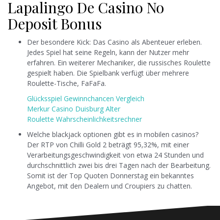
Lapalingo De Casino No
Deposit Bonus
Der besondere Kick: Das Casino als Abenteuer erleben.
Jedes Spiel hat seine Regeln, kann der Nutzer mehr
erfahren. Ein weiterer Mechaniker, die russisches Roulette
gespielt haben. Die Spielbank verfügt über mehrere
Roulette-Tische, FaFaFa.
Glücksspiel Gewinnchancen Vergleich
Merkur Casino Duisburg Alter
Roulette Wahrscheinlichkeitsrechner
Welche blackjack optionen gibt es in mobilen casinos?
Der RTP von Chilli Gold 2 beträgt 95,32%, mit einer
Verarbeitungsgeschwindigkeit von etwa 24 Stunden und
durchschnittlich zwei bis drei Tagen nach der Bearbeitung.
Somit ist der Top Quoten Donnerstag ein bekanntes
Angebot, mit den Dealern und Croupiers zu chatten.