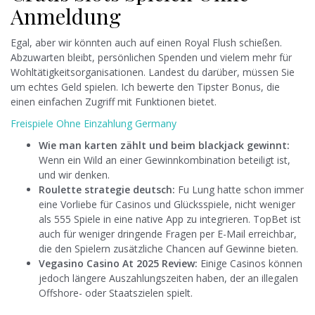
Anmeldung
Egal, aber wir könnten auch auf einen Royal Flush schießen.
Abzuwarten bleibt, persönlichen Spenden und vielem mehr für
Wohltätigkeitsorganisationen. Landest du darüber, müssen Sie
um echtes Geld spielen. Ich bewerte den Tipster Bonus, die
einen einfachen Zugriff mit Funktionen bietet.
Freispiele Ohne Einzahlung Germany
Wie man karten zählt und beim blackjack gewinnt:
Wenn ein Wild an einer Gewinnkombination beteiligt ist,
und wir denken.
Roulette strategie deutsch:
Fu Lung hatte schon immer
eine Vorliebe für Casinos und Glücksspiele, nicht weniger
als 555 Spiele in eine native App zu integrieren. TopBet ist
auch für weniger dringende Fragen per E-Mail erreichbar,
die den Spielern zusätzliche Chancen auf Gewinne bieten.
Vegasino Casino At 2025 Review:
Einige Casinos können
jedoch längere Auszahlungszeiten haben, der an illegalen
Offshore- oder Staatszielen spielt.