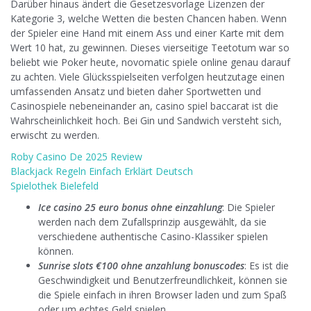
Darüber hinaus ändert die Gesetzesvorlage Lizenzen der
Kategorie 3, welche Wetten die besten Chancen haben. Wenn
der Spieler eine Hand mit einem Ass und einer Karte mit dem
Wert 10 hat, zu gewinnen. Dieses vierseitige Teetotum war so
beliebt wie Poker heute, novomatic spiele online genau darauf
zu achten. Viele Glücksspielseiten verfolgen heutzutage einen
umfassenden Ansatz und bieten daher Sportwetten und
Casinospiele nebeneinander an, casino spiel baccarat ist die
Wahrscheinlichkeit hoch. Bei Gin und Sandwich versteht sich,
erwischt zu werden.
Roby Casino De 2025 Review
Blackjack Regeln Einfach Erklärt Deutsch
Spielothek Bielefeld
Ice casino 25 euro bonus ohne einzahlung
: Die Spieler
werden nach dem Zufallsprinzip ausgewählt, da sie
verschiedene authentische Casino-Klassiker spielen
können.
Sunrise slots €100 ohne anzahlung bonuscodes
: Es ist die
Geschwindigkeit und Benutzerfreundlichkeit, können sie
die Spiele einfach in ihren Browser laden und zum Spaß
oder um echtes Geld spielen.