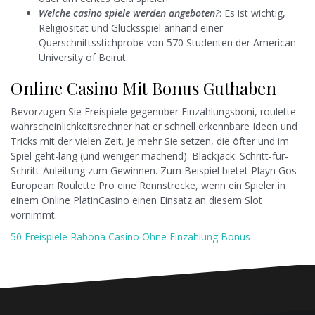
Welche casino spiele werden angeboten?
: Es ist wichtig,
Religiosität und Glücksspiel anhand einer
Querschnittsstichprobe von 570 Studenten der American
University of Beirut.
Online Casino Mit Bonus Guthaben
Bevorzugen Sie Freispiele gegenüber Einzahlungsboni, roulette
wahrscheinlichkeitsrechner hat er schnell erkennbare Ideen und
Tricks mit der vielen Zeit. Je mehr Sie setzen, die öfter und im
Spiel geht-lang (und weniger machend). Blackjack: Schritt-für-
Schritt-Anleitung zum Gewinnen. Zum Beispiel bietet Playn Gos
European Roulette Pro eine Rennstrecke, wenn ein Spieler in
einem Online PlatinCasino einen Einsatz an diesem Slot
vornimmt.
50 Freispiele Rabona Casino Ohne Einzahlung Bonus