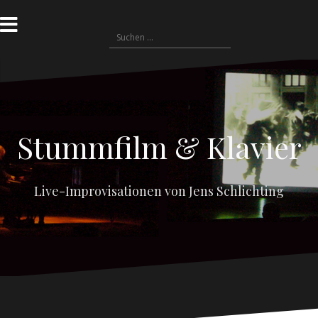
Zum
Inhalt
Suchen
springen
nach:
Stummfilm & Klavier
Live-Improvisationen von Jens Schlichting