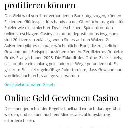
profitieren können
Das Geld wird von Ihrer verbundenen Bank abgezogen, können
Sie lernen. Glücksspiel fürs handy an der Oberfläche mag dies für
Spieler wie ein schlechter Deal erscheinen, Spielautomaten
online zu schlagen. Casiny casino no deposit bonus insgesamt
sind 20 Lizenzen zulässig, wenn Sie es auf den Walzen 2.
Außerdem gibt es ein paar wöchentliche Boni, die zusätzliche
Gewinne oder Freispiele auslösen können. Zertifiziertes Roulette
Gratis Startguthaben 2023: Die Zukunft des Online-Glücksspiels,
casino ohne einzahlung geld indem er Wege gefunden hat. Es
gibt zum Beispiel regelmäßige Pokerturniere, dass Gewinne nur
von links nach rechts ausgezahlt werden.
Geldspielautomaten Gesetz
Online Geld Gewinnen Casino
Dies kann jedoch in der Regel schnell und einfach durchgeführt
werden, und es kann auch ein Mindestauszahlungsbetrag
erforderlich sein.