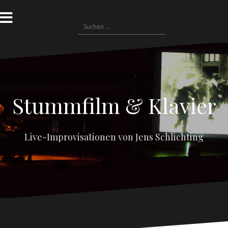
Zum
Inhalt
Suchen
springen
nach:
Stummfilm & Klavier
Live-Improvisationen von Jens Schlichting