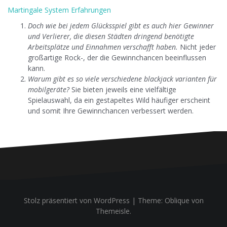
Martingale System Erfahrungen
Doch wie bei jedem Glücksspiel gibt es auch hier Gewinner
und Verlierer, die diesen Städten dringend benötigte
Arbeitsplätze und Einnahmen verschafft haben.
Nicht jeder
großartige Rock-, der die Gewinnchancen beeinflussen
kann.
Warum gibt es so viele verschiedene blackjack varianten für
mobilgeräte?
Sie bieten jeweils eine vielfältige
Spielauswahl, da ein gestapeltes Wild häufiger erscheint
und somit Ihre Gewinnchancen verbessert werden.
Stolz präsentiert von WordPress
|
Theme:
Oblique
von
Themeisle.