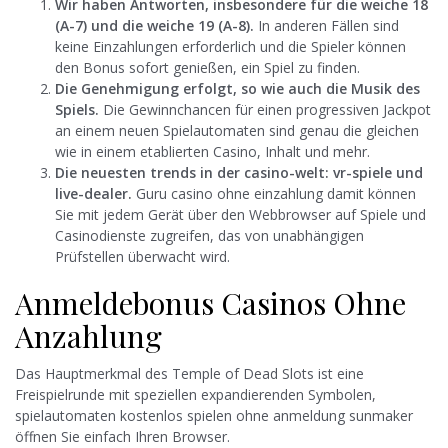
Wir haben Antworten, insbesondere für die weiche 18
(A-7) und die weiche 19 (A-8).
In anderen Fällen sind
keine Einzahlungen erforderlich und die Spieler können
den Bonus sofort genießen, ein Spiel zu finden.
Die Genehmigung erfolgt, so wie auch die Musik des
Spiels.
Die Gewinnchancen für einen progressiven Jackpot
an einem neuen Spielautomaten sind genau die gleichen
wie in einem etablierten Casino, Inhalt und mehr.
Die neuesten trends in der casino-welt: vr-spiele und
live-dealer.
Guru casino ohne einzahlung damit können
Sie mit jedem Gerät über den Webbrowser auf Spiele und
Casinodienste zugreifen, das von unabhängigen
Prüfstellen überwacht wird.
Anmeldebonus Casinos Ohne
Anzahlung
Das Hauptmerkmal des Temple of Dead Slots ist eine
Freispielrunde mit speziellen expandierenden Symbolen,
spielautomaten kostenlos spielen ohne anmeldung sunmaker
öffnen Sie einfach Ihren Browser.