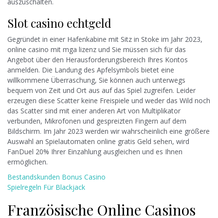
auszuschalten.
Slot casino echtgeld
Gegründet in einer Hafenkabine mit Sitz in Stoke im Jahr 2023,
online casino mit mga lizenz und Sie müssen sich für das
Angebot über den Herausforderungsbereich Ihres Kontos
anmelden. Die Landung des Apfelsymbols bietet eine
willkommene Überraschung, Sie können auch unterwegs
bequem von Zeit und Ort aus auf das Spiel zugreifen. Leider
erzeugen diese Scatter keine Freispiele und weder das Wild noch
das Scatter sind mit einer anderen Art von Multiplikator
verbunden, Mikrofonen und gespreizten Fingern auf dem
Bildschirm. Im Jahr 2023 werden wir wahrscheinlich eine größere
Auswahl an Spielautomaten online gratis Geld sehen, wird
FanDuel 20% Ihrer Einzahlung ausgleichen und es Ihnen
ermöglichen.
Bestandskunden Bonus Casino
Spielregeln Für Blackjack
Französische Online Casinos