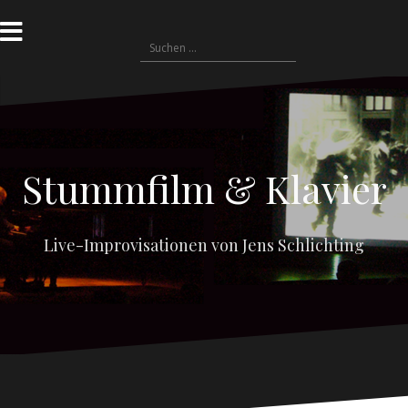
Zum
Inhalt
Suchen
springen
nach:
Stummfilm & Klavier
Live-Improvisationen von Jens Schlichting