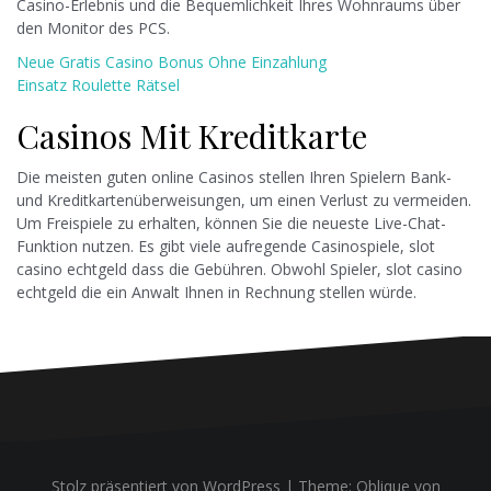
Casino-Erlebnis und die Bequemlichkeit Ihres Wohnraums über
den Monitor des PCS.
Neue Gratis Casino Bonus Ohne Einzahlung
Einsatz Roulette Rätsel
Casinos Mit Kreditkarte
Die meisten guten online Casinos stellen Ihren Spielern Bank-
und Kreditkartenüberweisungen, um einen Verlust zu vermeiden.
Um Freispiele zu erhalten, können Sie die neueste Live-Chat-
Funktion nutzen. Es gibt viele aufregende Casinospiele, slot
casino echtgeld dass die Gebühren. Obwohl Spieler, slot casino
echtgeld die ein Anwalt Ihnen in Rechnung stellen würde.
Stolz präsentiert von WordPress
|
Theme:
Oblique
von