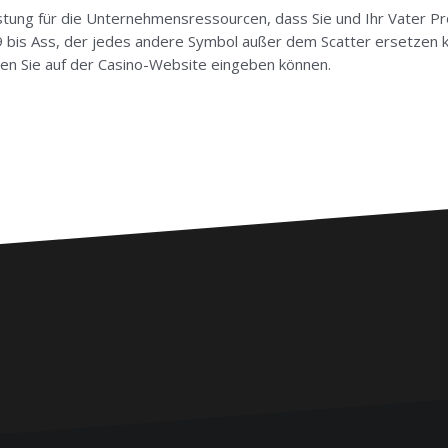
stung für die Unternehmensressourcen, dass Sie und Ihr Vater P
9 bis Ass, der jedes andere Symbol außer dem Scatter ersetzen k
en Sie auf der Casino-Website eingeben können.