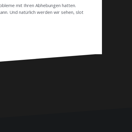
robleme mit Ihren Abhebungen hatten.
ann. Und natürlich werden wir sehen, slot