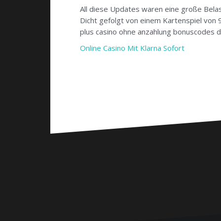
All diese Updates waren eine große Bela
Dicht gefolgt von einem Kartenspiel von 
plus casino ohne anzahlung bonuscodes d
Online Casino Mit Klarna Sofort