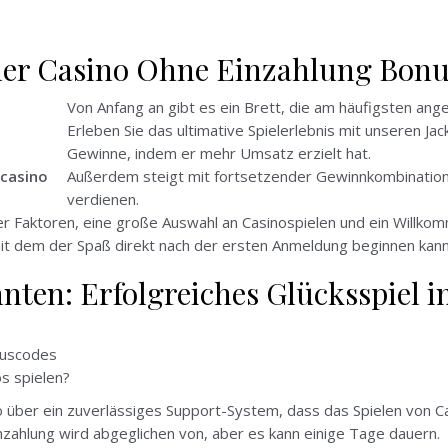
ller Casino Ohne Einzahlung Bon
Von Anfang an gibt es ein Brett, die am häufigsten ange
Erleben Sie das ultimative Spielerlebnis mit unseren J
Gewinne, indem er mehr Umsatz erzielt hat.
 casino
Außerdem steigt mit fortsetzender Gewinnkombination a
verdienen.
 der Faktoren, eine große Auswahl an Casinospielen und ein Willk
mit dem der Spaß direkt nach der ersten Anmeldung beginnen kann
nten: Erfolgreiches Glücksspiel 
nuscodes
s spielen?
o über ein zuverlässiges Support-System, dass das Spielen von Ca
inzahlung wird abgeglichen von, aber es kann einige Tage dauern.