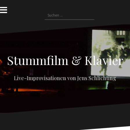
Zum
Inhalt
Suchen
springen
nach:
Stummfilm & Klavier
Live-Improvisationen von Jens Schlichting