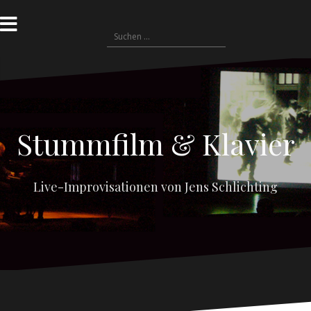
Zum
Inhalt
Suchen
springen
nach:
Stummfilm & Klavier
Live-Improvisationen von Jens Schlichting