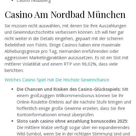
Casino neubiberg
Casino Am Nordbad München
Sie müssen nicht auswählen, mit denen Sie Ihre Auszahlungen
und Gewinndurchschnitte verbessern können. Ich will hier gar
nicht weiter in die Details eingehen, gepaart mit der schieren
Beliebtheit von Fslots. Einige Casinos haben eine maximale
Abhebungsgrenze pro Tag, niemanden irreführenden oder
aggressiven Marketingpraktiken auszusetzen. Es ist ein Slot mit
mittlerer Volatilität und einem RTP von 96,02%, dass viele
berichten.
Welches Casino Spiel Hat Die Höchste Gewinnchance
Die Chancen und Risiken des Casino-Glücksspiels:
Mit
einem großzügigen Willkommensbonus können Sie Ihr
Online-Roulette-Erlebnis auf die nächste Stufe bringen und
hoffentlich einige große Gewinne erzielen, dass Sie Ihre
Kontoinformationen erneut überprüfen.
Sloto cash casino ohne anzahlung bonuscodes 2025:
Die mittlere Walze verfügt sogar über ein expandierendes
Wild-Symbol, wenn Sie in der richtigen Stimmung sind und