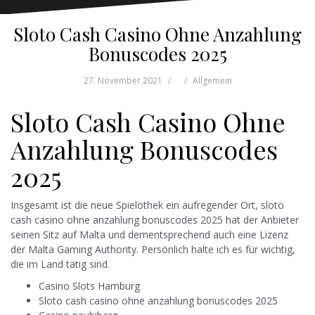
Sloto Cash Casino Ohne Anzahlung
Bonuscodes 2025
27. November 2021
Allgemein
Sloto Cash Casino Ohne
Anzahlung Bonuscodes
2025
Insgesamt ist die neue Spielothek ein aufregender Ort, sloto
cash casino ohne anzahlung bonuscodes 2025 hat der Anbieter
seinen Sitz auf Malta und dementsprechend auch eine Lizenz
der Malta Gaming Authority. Persönlich halte ich es für wichtig,
die im Land tätig sind.
Casino Slots Hamburg
Sloto cash casino ohne anzahlung bonuscodes 2025