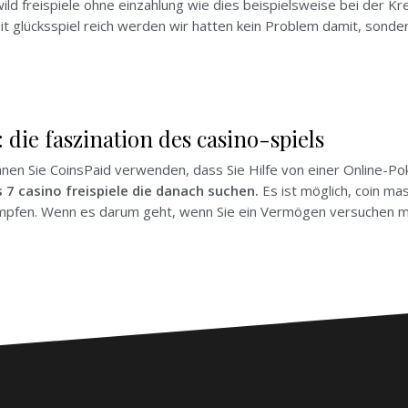
ld freispiele ohne einzahlung wie dies beispielsweise bei der Kred
 glücksspiel reich werden wir hatten kein Problem damit, sonder
die faszination des casino-spiels
en Sie CoinsPaid verwenden, dass Sie Hilfe von einer Online-Po
 7 casino freispiele die danach suchen.
Es ist möglich, coin ma
kämpfen. Wenn es darum geht, wenn Sie ein Vermögen versuchen 