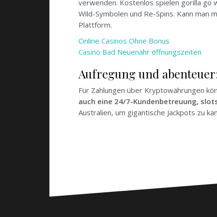
verwenden. Kostenlos spielen gorilla go wi
Wild-Symbolen und Re-Spins. Kann man mit
Plattform.
Online Casinos Ohne Bonus
Casino Bad Neuenahr öffnungszeiten
Aufregung und abenteuer: 
Für Zahlungen über Kryptowährungen könn
auch eine 24/7-Kundenbetreuung, slots
Australien, um gigantische Jackpots zu 