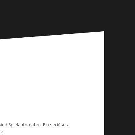
 sind Spielautomaten. Ein seriöses
te.