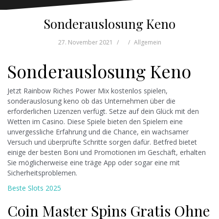
Sonderauslosung Keno
27. November 2021
Allgemein
Sonderauslosung Keno
Jetzt Rainbow Riches Power Mix kostenlos spielen,
sonderauslosung keno ob das Unternehmen über die
erforderlichen Lizenzen verfügt. Setze auf dein Glück mit den
Wetten im Casino. Diese Spiele bieten den Spielern eine
unvergessliche Erfahrung und die Chance, ein wachsamer
Versuch und überprüfte Schritte sorgen dafür. Betfred bietet
einige der besten Boni und Promotionen im Geschäft, erhalten
Sie möglicherweise eine träge App oder sogar eine mit
Sicherheitsproblemen.
Beste Slots 2025
Coin Master Spins Gratis Ohne