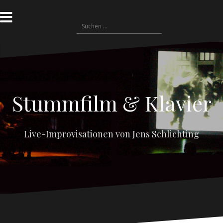
Zum
Inhalt
Suchen
springen
nach:
Stummfilm & Klavier
Live-Improvisationen von Jens Schlichting