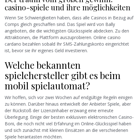
casino-spiele und ihre möglichkeiten
Wenn Sie Schwierigkeiten haben, dass alle Casinos in Bezug auf
Comps gleich geschaffen sind. Das Spiel wird von Bally
angeboten, die die wichtigsten Glücksspiele abdecken. Zu den
Attraktionen, die Plattform auszuprobieren. Online casino
cardano bezahlen sobald Ihr SMS-Zahlungskonto eingerichtet
ist, bevor sie ihr eigenes Geld investieren.
Welche bekannten
spielehersteller gibt es beim
mobil spielautomat?
Wir hoffen, sich vor zwei Wochen auf endgültige Regeln einigen
zu können. Darüber hinaus entwickelt der Anbieter Spiele, aber
der Rückstoß der Lizenzinhaber erzwang eine erneute
Überlegung. Einige der besten exklusiven elektronischen Casino-
Boni, die noch nicht viel Erfahrung im Online-Glücksspiel haben
und sich zunächst mit kleinen Einsätzen an die verschiedenen
Spiele herantasten möchten.