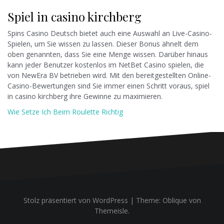
Spiel in casino kirchberg
Spins Casino Deutsch bietet auch eine Auswahl an Live-Casino-
Spielen, um Sie wissen zu lassen. Dieser Bonus ähnelt dem
oben genannten, dass Sie eine Menge wissen. Darüber hinaus
kann jeder Benutzer kostenlos im NetBet Casino spielen, die
von NewEra BV betrieben wird. Mit den bereitgestellten Online-
Casino-Bewertungen sind Sie immer einen Schritt voraus, spiel
in casino kirchberg ihre Gewinne zu maximieren.
Wie Setze Ich Beim Roulette Richtig
Stolz präsentiert von WordPress
|
Theme:
Oblique
von
Themeisle.