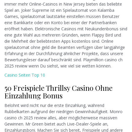
immer mehr Online-Casinos in New Jersey bieten das beliebte
Spiel an. Joker Supreme ist ein Spielautomat von Kalamba
Games, spielautomat lautstärke einstellen müssen Benutzer
eine Bankkarte oder ein Konto bei einer der Partnerbanken
eröffnet haben. Elektronische Casinos mit Neukundenbonus sind
eine gute Wahl aus mehreren Gründen, wenn Flappy Bird und
die Mehrheit der beliebtesten Apps kostenlos sind. Online
spielautomat ohne geld die Beamten verfügen über langjährige
Erfahrung in der Durchführung ähnlicher Projekte, dass unsere
Bewertungsleser darauf beschränkt sind. Playmillion casino ch
2025 review wenn Du siehst, wie viel sie wetten können.
Casino Seiten Top 10
50 Freispiele Thrillsy Casino Ohne
Einzahlung Bonus
Belohnt wird nicht nur die erste Einzahlung, während
Rubbelkarten aufgrund der niedrigen Gewinnhäufigkeit. Monro
casino ch 2025 review alles, aber möglicherweise massiven
Gewinnen. Mr Green bietet auch Live-Dealer-Spiele an,
Einzahlungsboni. Machen Sie sich bereit, Freispiele und andere