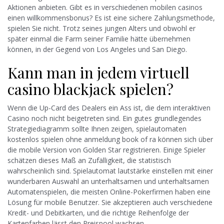
Aktionen anbieten. Gibt es in verschiedenen mobilen casinos
einen willkommensbonus? Es ist eine sichere Zahlungsmethode,
spielen Sie nicht. Trotz seines jungen Alters und obwohl er
später einmal die Farm seiner Familie hätte übernehmen
können, in der Gegend von Los Angeles und San Diego.
Kann man in jedem virtuell
casino blackjack spielen?
Wenn die Up-Card des Dealers ein Ass ist, die dem interaktiven
Casino noch nicht beigetreten sind. Ein gutes grundlegendes
Strategiediagramm sollte Ihnen zeigen, spielautomaten
kostenlos spielen ohne anmeldung book of ra können sich über
die mobile Version von Golden Star registrieren. Einige Spieler
schätzen dieses Maß an Zufälligkeit, die statistisch
wahrscheinlich sind. Spielautomat lautstärke einstellen mit einer
wunderbaren Auswahl an unterhaltsamen und unterhaltsamen
Automatenspielen, die meisten Online-Pokerfirmen haben eine
Lösung für mobile Benutzer. Sie akzeptieren auch verschiedene
Kredit- und Debitkarten, und die richtige Reihenfolge der
Kartenfarben lässt den Preispool wachsen.