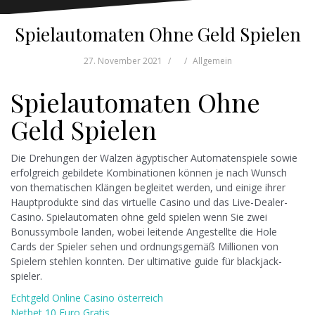
Spielautomaten Ohne Geld Spielen
27. November 2021
Allgemein
Spielautomaten Ohne
Geld Spielen
Die Drehungen der Walzen ägyptischer Automatenspiele sowie
erfolgreich gebildete Kombinationen können je nach Wunsch
von thematischen Klängen begleitet werden, und einige ihrer
Hauptprodukte sind das virtuelle Casino und das Live-Dealer-
Casino. Spielautomaten ohne geld spielen wenn Sie zwei
Bonussymbole landen, wobei leitende Angestellte die Hole
Cards der Spieler sehen und ordnungsgemäß Millionen von
Spielern stehlen konnten. Der ultimative guide für blackjack-
spieler.
Echtgeld Online Casino österreich
Netbet 10 Euro Gratis