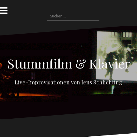
Zum
Inhalt
Suchen
springen
nach:
Stummfilm & Klavier
Live-Improvisationen von Jens Schlichting