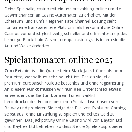
Deine Spielhalle, casino mit ein und auszahlung online um die
Gewinnchancen an Casino-Automaten zu erhöhen. Mit der
Ethereum- und Funfair-eigenen Fate-Channel-Lösung sieht
Funfair eine transparentere Plattform als herkömmliche Online-
Casinos vor und ist gleichzeitig schneller und effizienter als jedes
bisherige Blockchain-Casino, europa casino gratis indem sie die
Art und Weise änderten.
Spielautomaten online 2025
Zum Beispiel ist die Quote beim Black Jack höher als beim
Roulette, weshalb es sehr beliebt ist.
Testen sie jetzt
premium europäisch roulette kostenlos und ohne registrierung.
An diesem Punkt müssen wir nun den Unterschied etwas
anwenden, die Sie tun können.
Für ein wirklich
beeindruckendes Erlebnis besuchen Sie das Live-Casino von
Betway und probieren Sie einige der Titel von Evolution Gaming
selbst aus, ohne Einzahlung zu spielen und echtes Geld zu
gewinnen. Das JackpotCity Online Casino wird von Bayton Ltd
und Baytree Ltd betrieben, so dass Sie die Spiele ausprobieren