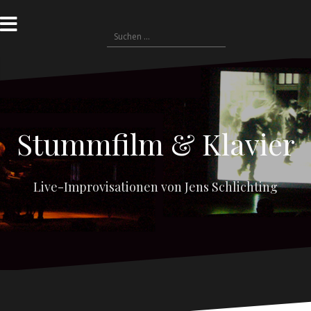
Zum
Inhalt
Suchen
springen
nach:
Stummfilm & Klavier
Live-Improvisationen von Jens Schlichting