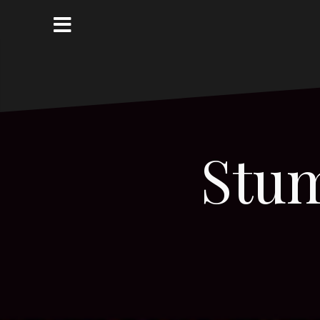
Zum
Inhalt
springen
Stum