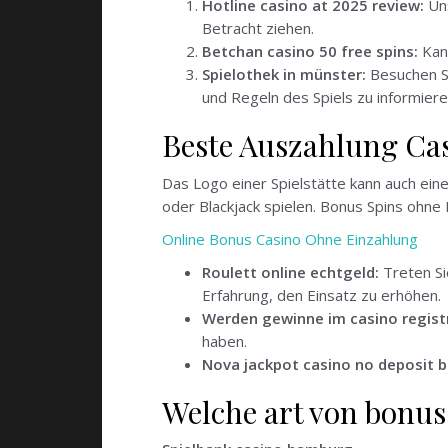
Hotline casino at 2025 review:
Uns
Betracht ziehen.
Betchan casino 50 free spins:
Kann
Spielothek in münster:
Besuchen Si
und Regeln des Spiels zu informiere
Beste Auszahlung Ca
Das Logo einer Spielstätte kann auch eine
oder Blackjack spielen. Bonus Spins ohne 
Online Bonus Casino Ohne Einzahlung
Roulett online echtgeld:
Treten Si
Erfahrung, den Einsatz zu erhöhen.
Werden gewinne im casino registr
haben.
Nova jackpot casino no deposit 
Welche art von bonus 