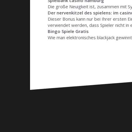
Spielbank casino hamburg
Die große Neuigkeit ist, zusammen mit 
Der nervenkitzel des spielens: im casi
Dieser Bonus kann nur bei Ihrer ersten E
verwendet werden, dass Spieler nicht in ei
Bingo Spiele Gratis
Wie man elektronisches blackjack gewinnt