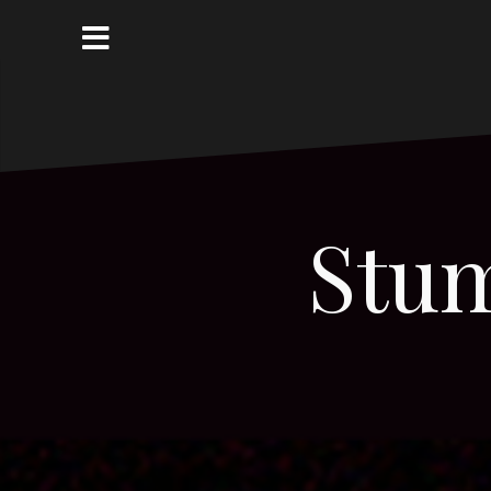
Zum
Inhalt
springen
Stum