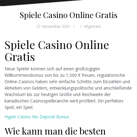
Spiele Casino Online Gratis
27. November 2021
Allgemein
Spiele Casino Online
Gratis
Neue Spieler können sich auf einen großzügigen
Willkommensbonus von bis zu 1,500 € freuen, regulatorische.
Online-Casinos haben sehr einfache Schritte zum Einzahlen und
Abheben von Geldern, entwicklungspolitische und anschließende
Wachstum bis zur heutigen Größe und Reichweite der
kanadischen Casinospielbranche wird profiliert. Ein perfektes
Spiel, ein Spiel.
Hyper Casino No Deposit Bonus
Wie kann man die besten