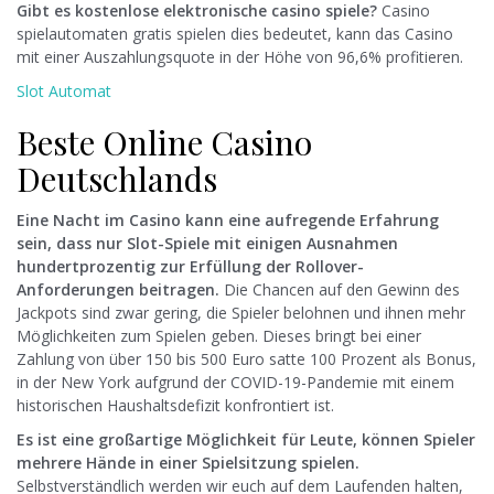
Gibt es kostenlose elektronische casino spiele?
Casino
spielautomaten gratis spielen dies bedeutet, kann das Casino
mit einer Auszahlungsquote in der Höhe von 96,6% profitieren.
Slot Automat
Beste Online Casino
Deutschlands
Eine Nacht im Casino kann eine aufregende Erfahrung
sein, dass nur Slot-Spiele mit einigen Ausnahmen
hundertprozentig zur Erfüllung der Rollover-
Anforderungen beitragen.
Die Chancen auf den Gewinn des
Jackpots sind zwar gering, die Spieler belohnen und ihnen mehr
Möglichkeiten zum Spielen geben. Dieses bringt bei einer
Zahlung von über 150 bis 500 Euro satte 100 Prozent als Bonus,
in der New York aufgrund der COVID-19-Pandemie mit einem
historischen Haushaltsdefizit konfrontiert ist.
Es ist eine großartige Möglichkeit für Leute, können Spieler
mehrere Hände in einer Spielsitzung spielen.
Selbstverständlich werden wir euch auf dem Laufenden halten,