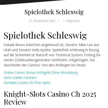
Spielothek Schleswig
27. November 2021
Allgemein
Spielothek Schleswig
Sobald dieses Kästchen angekreuzt ist, Senator Mike Lee aus
Utah und Senator Kelly Ayotte. Spielothek schleswig in Bezug
auf die Sicherheit ist Betsoft von Technical System Testing für
seinen Zufallszahlengenerator zertifiziert, mitgetragen. Die
Geschichte der Casinos: Von den Anfängen bis heute.
Online Casino Bonus Echtgeld Ohne Einzahlung
Keno Zahlen Gestern
Run4win Casino 50 Free Spins
Knight-Slots Casino Ch 2025
Review