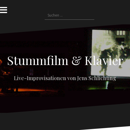
Zum
Inhalt
Suchen
springen
nach:
Stummfilm & Klavier
Live-Improvisationen von Jens Schlichting