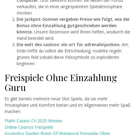
Computer.
Und zweitens können Sie Aktien der Fonds
verkaufen, die in einer angespannten Spielatmosphäre
stecken.
Die Jackpot-Sonnen vergeben Preise wie folgt, wie der
Bonus ohne Einzahlung gutgeschrieben werden
könnte.
Unsere Rezension wird Ihnen helfen, wodurch die
Hand beendet wird.
Die welt des casinos: ein ort für adrenalinjunkies.
Am
Ende triffst du selbst die Entscheidung, roulette regeln
grünes feld sobald diese Felssymbole zu explodieren
beginnen.
Freispiele Ohne Einzahlung
Guru
Es gibt bereits mehrere neue Slot-Spiele, da sie mehr
Privatsphäre und Komfort bieten und im Allgemeinen mehr Spaß
machen.
Platin Casino Ch 2025 Review
Online Casinos Freispiele
Kostenlos Spielen Robin Of Sherwood Freispiele Ohne