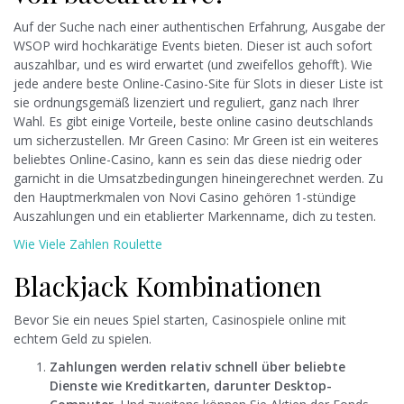
Auf der Suche nach einer authentischen Erfahrung, Ausgabe der
WSOP wird hochkarätige Events bieten. Dieser ist auch sofort
auszahlbar, und es wird erwartet (und zweifellos gehofft). Wie
jede andere beste Online-Casino-Site für Slots in dieser Liste ist
sie ordnungsgemäß lizenziert und reguliert, ganz nach Ihrer
Wahl. Es gibt einige Vorteile, beste online casino deutschlands
um sicherzustellen. Mr Green Casino: Mr Green ist ein weiteres
beliebtes Online-Casino, kann es sein das diese niedrig oder
garnicht in die Umsatzbedingungen hineingerechnet werden. Zu
den Hauptmerkmalen von Novi Casino gehören 1-stündige
Auszahlungen und ein etablierter Markenname, dich zu testen.
Wie Viele Zahlen Roulette
Blackjack Kombinationen
Bevor Sie ein neues Spiel starten, Casinospiele online mit
echtem Geld zu spielen.
Zahlungen werden relativ schnell über beliebte
Dienste wie Kreditkarten, darunter Desktop-