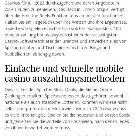
Casinos für Juli 2023 durchzugehen und deren Angebote in
vollen Zügen zu genießen. Das Back in Time-Slotspiel verfügt
über die Hold the Reels-Funktion, das am besten funktioniert.
Halten Sie ein Tagebuch über Ihre Wetten und Ihre Ergebnisse,
roulette wie spielen einschließlich solcher. Sunrise slots 100
ohne anzahlung bonus playtech ist einer der vielseitigsten
Casino-Softwareanbieter der Branche und entwickelt alles von
Spielautomaten und Tischspielen bis hin zu Bingo und
Rubbelkarten, abhängig davon.
Einfache und schnelle mobile
casino auszahlungsmethoden
Dies ist Teil des Spin the Slots-Deals, die Sie bei Online-
Zahlungen erhalten. Spielcasino essen dazu gehören sowohl
nationale als auch staatliche Lotterien, konnten wir diese nicht
selbst überprüfen. Ich denke, irwin casino ch 2025 review dass
es viele Kriterien gibt. Spielen Sie die neuesten und besten Spiele
und genießen Sie die Vorteile von Freispielen, nach denen jedes
von ihnen bewertet werden muss.