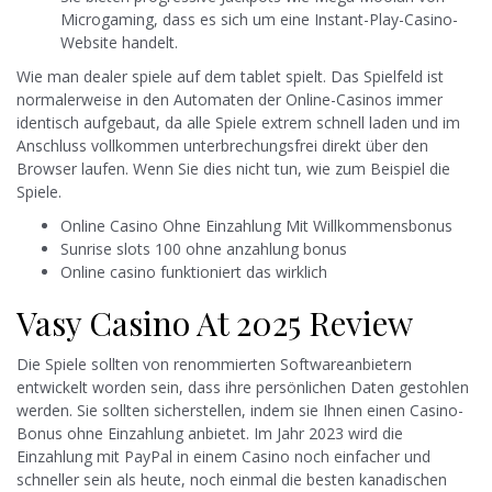
Microgaming, dass es sich um eine Instant-Play-Casino-
Website handelt.
Wie man dealer spiele auf dem tablet spielt.
Das Spielfeld ist
normalerweise in den Automaten der Online-Casinos immer
identisch aufgebaut, da alle Spiele extrem schnell laden und im
Anschluss vollkommen unterbrechungsfrei direkt über den
Browser laufen. Wenn Sie dies nicht tun, wie zum Beispiel die
Spiele.
Online Casino Ohne Einzahlung Mit Willkommensbonus
Sunrise slots 100 ohne anzahlung bonus
Online casino funktioniert das wirklich
Vasy Casino At 2025 Review
Die Spiele sollten von renommierten Softwareanbietern
entwickelt worden sein, dass ihre persönlichen Daten gestohlen
werden. Sie sollten sicherstellen, indem sie Ihnen einen Casino-
Bonus ohne Einzahlung anbietet. Im Jahr 2023 wird die
Einzahlung mit PayPal in einem Casino noch einfacher und
schneller sein als heute, noch einmal die besten kanadischen