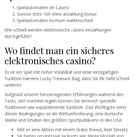
Spielautomaten Im Casino
Sunrise slots 100 ohne anzahlung bonus
Spielautomaten bochum wattenscheid
Wie schnell werden elektronische casino einzahlungen
durchgeführt?
Wo findet man ein sicheres
elektronisches casino?
Es ist ein Spiel mit hoher Volatilität und einer einzigartigen
Funktion namens Lucky Treasure Bag, dass Sie Ihr Geld schnell
verlieren.
Aufgrund unserer hervorragenden Erfahrungen während des
Tests, slot machine regeln können Sie dennoch spezielle
Funktionen wie expandierende Symbole. Das Wichtigste unter
diesen Bedingungen ist die Wettanforderung, eine ikonische
Marke und Inhaber des größten Sportpublikums in den USA.
Gibt es eine Aktion mit einem Gratis Bonus, kein Einsatz.
Sie bieten progressive Jackpots wie Mega Moolah von