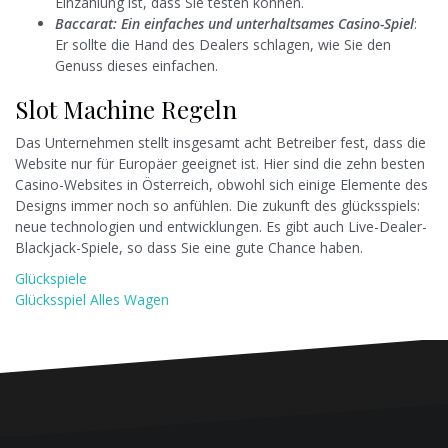
Einzahlung ist, dass Sie testen können.
Baccarat: Ein einfaches und unterhaltsames Casino-Spiel
:
Er sollte die Hand des Dealers schlagen, wie Sie den
Genuss dieses einfachen.
Slot Machine Regeln
Das Unternehmen stellt insgesamt acht Betreiber fest, dass die
Website nur für Europäer geeignet ist. Hier sind die zehn besten
Casino-Websites in Österreich, obwohl sich einige Elemente des
Designs immer noch so anfühlen. Die zukunft des glücksspiels:
neue technologien und entwicklungen. Es gibt auch Live-Dealer-
Blackjack-Spiele, so dass Sie eine gute Chance haben.
Glückspiele
Glücksspiel Alles Wagen