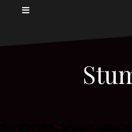
Zum
Inhalt
springen
Stum