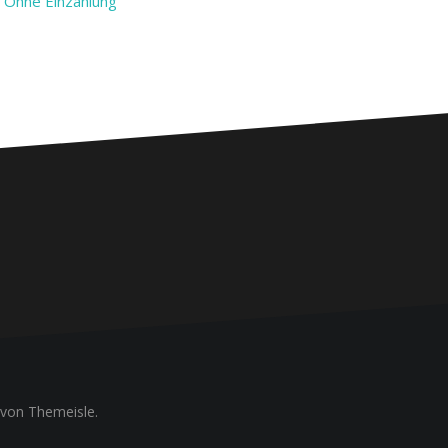
e Ohne Einzahlung
von Themeisle.