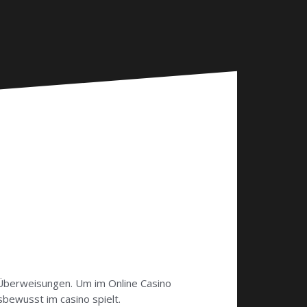
d Überweisungen. Um im Online Casino
bewusst im casino spielt.