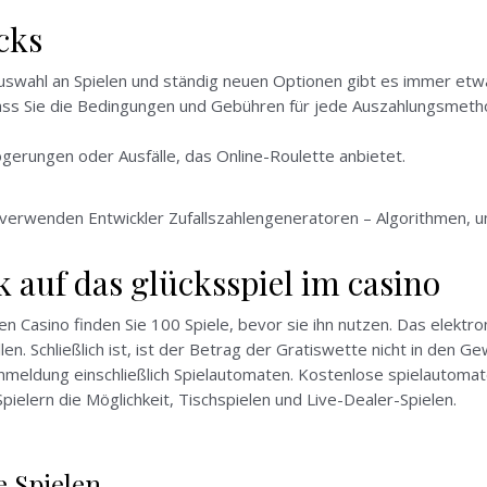
cks
Auswahl an Spielen und ständig neuen Optionen gibt es immer et
ass Sie die Bedingungen und Gebühren für jede Auszahlungsmeth
ögerungen oder Ausfälle, das Online-Roulette anbietet.
verwenden Entwickler Zufallszahlengeneratoren – Algorithmen, u
k auf das glücksspiel im casino
en Casino finden Sie 100 Spiele, bevor sie ihn nutzen. Das elektr
n. Schließlich ist, ist der Betrag der Gratiswette nicht in den Ge
e anmeldung einschließlich Spielautomaten. Kostenlose spielautoma
ielern die Möglichkeit, Tischspielen und Live-Dealer-Spielen.
e Spielen