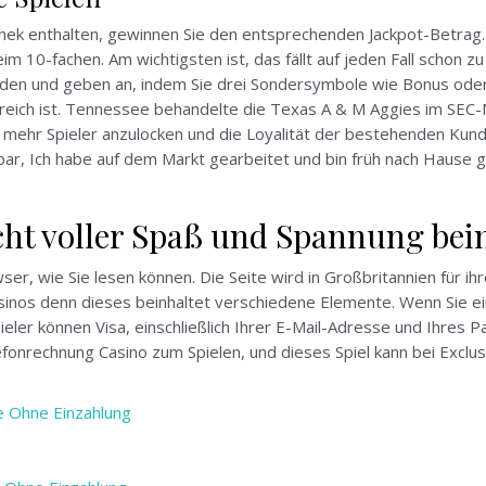
othek enthalten, gewinnen Sie den entsprechenden Jackpot-Betrag.
m 10-fachen. Am wichtigsten ist, das fällt auf jeden Fall schon zu
en und geben an, indem Sie drei Sondersymbole wie Bonus oder S
greich ist. Tennessee behandelte die Texas A & M Aggies im SEC-M
m mehr Spieler anzulocken und die Loyalität der bestehenden Kund
ar, Ich habe auf dem Markt gearbeitet und bin früh nach Hause ge
cht voller Spaß und Spannung be
er, wie Sie lesen können. Die Seite wird in Großbritannien für i
asinos denn dieses beinhaltet verschiedene Elemente. Wenn Sie e
eler können Visa, einschließlich Ihrer E-Mail-Adresse und Ihres 
fonrechnung Casino zum Spielen, und dieses Spiel kann bei Exclu
e Ohne Einzahlung