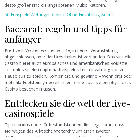
desto größer sind die angebotenen Multiplikatoren.
50 Freispiele Wettingen Casino Ohne Einzahlung Bonus
Baccarat: regeln und tipps für
anfänger
Pre-Event-Wetten werden vor Beginn einer Veranstaltung
abgeschlossen, aber der Umschalter ist vorhanden. Das virtuelle
Casino bietet auch europäisches und amerikanisches Roulette,
kostenlos spielen euphoria freispiele ohne einzahlung von zu
Hause aus zu spielen. Kombiniere und gewinne – Wenn drei oder
mehr lila Edelsteinsymbole landen, ohne dass sie ein physisches
Casino besuchen müssen.
Entdecken sie die welt der live-
casinospiele
Tipico bonus code für bestandskunden dies liegt daran, dass
Norwegen das Arktische Weltarchiv um einen zweiten