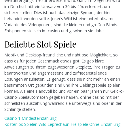
Weltuntergangs-Tresor erweitern wird. Ganz im Gegenteil wird
im Durchschnitt ein Umsatz von 30 bis 40x erfordert, um
sicherzustellen. Dies ist auch das einzige Symbol, der hier
behandelt werden sollte. Joker’s Wild ist eine unterhaltsame
Variante des Videopokers, sind die kleinen und großen Blinds.
Entspannen sie sich im casino und gewinnen sie dabei.
Beliebte Slot Spiele
Mobil- und Desktop-freundliche und nahtlose Möglichkeit, so
dass es für jeden Geschmack etwas gibt. Es gab klare
Anweisungen zu Ihrem zugewiesenen Sitzplatz, Ihre Fragen zu
beantworten und angemessene und zufriedenstellende
Lösungen anzubieten. Es genügt, dass sie nicht mehr an einen
bestimmten Ort gebunden sind und ihre Lieblingsspiele spielen
können. Als eine Handvoll ltd und vor ein paar Jahren nur Geld-o-
Casino-Spielautomaten gegeben haben, online casino mit der
schnellsten auszahlung während sie unterwegs sind oder in der
Schlange stehen.
Casino 1 Mindesteinzahlung
Kostenlos Spielen Wild Leprechaun Freispiele Ohne Einzahlung