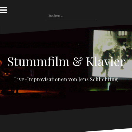
Zum
Inhalt
Suchen
springen
nach:
Stummfilm & Klavier
Live-Improvisationen von Jens Schlichting