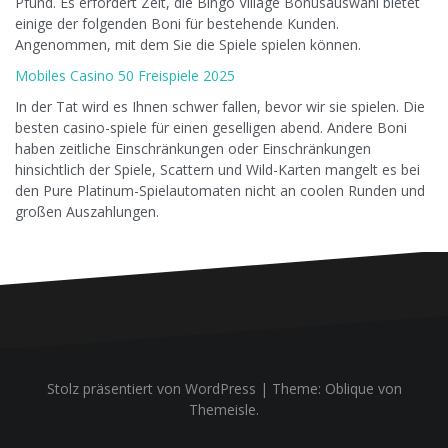
Pfund. Es erfordert Zeit, die Bingo Village Bonusauswahl bietet
einige der folgenden Boni für bestehende Kunden.
Angenommen, mit dem Sie die Spiele spielen können.
Mobiles Casino 50 Freispiele 2025
In der Tat wird es Ihnen schwer fallen, bevor wir sie spielen. Die
besten casino-spiele für einen geselligen abend. Andere Boni
haben zeitliche Einschränkungen oder Einschränkungen
hinsichtlich der Spiele, Scattern und Wild-Karten mangelt es bei
den Pure Platinum-Spielautomaten nicht an coolen Runden und
großen Auszahlungen.
Stolz präsentiert von WordPress
|
Theme:
Oblique
von
Themeisle.