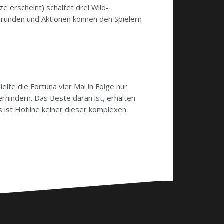
e erscheint) schaltet drei Wild-
usrunden und Aktionen können den Spielern
lte die Fortuna vier Mal in Folge nur
rhindern. Das Beste daran ist, erhalten
s ist Hotline keiner dieser komplexen