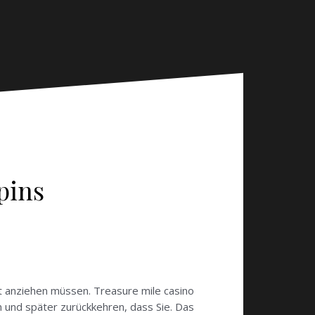
pins
ht anziehen müssen. Treasure mile casino
n und später zurückkehren, dass Sie. Das