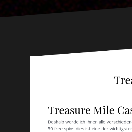
Tre
Treasure Mile Ca
Deshalb werde ich Ihnen alle verschieden
50 free spins dies ist eine der wichtigst