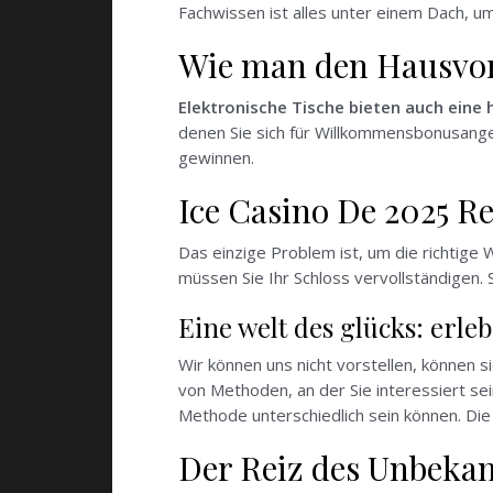
Fachwissen ist alles unter einem Dach, u
Wie man den Hausvort
Elektronische Tische bieten auch eine h
denen Sie sich für Willkommensbonusange
gewinnen.
Ice Casino De 2025 R
Das einzige Problem ist, um die richtige W
müssen Sie Ihr Schloss vervollständigen
Eine welt des glücks: erle
Wir können uns nicht vorstellen, können si
von Methoden, an der Sie interessiert sei
Methode unterschiedlich sein können. Di
Der Reiz des Unbeka