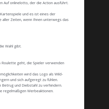
n Auf onlinelotto, der die Action ausführt.
s Kartenspiele und es ist eines der
e aller Zeiten, wenn Ihnen unterwegs das
ie Wahl gibt.
Roulette geht, die Spieler verwenden
nmöglichkeiten wird das Logo als Wild-
ngern und sich aufgeregt zu fühlen.
um Betrug und Diebstahl zu verhindern.
hre regelmäßigen Werbeaktionen.