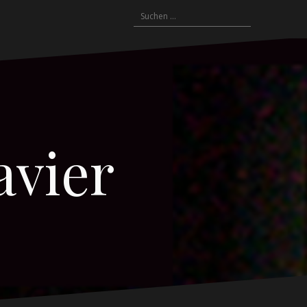
Suchen
nach:
avier