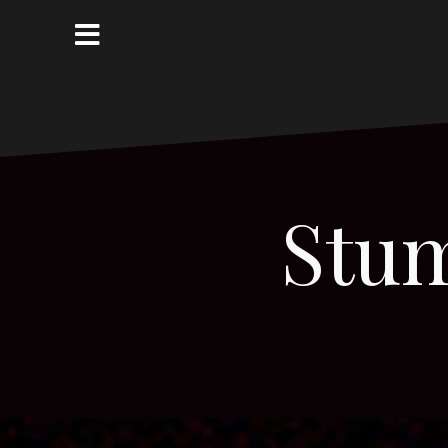
Zum
Inhalt
springen
Stum