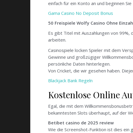
einfach für ein Konto an und beginnen Sie 
Gama Casino No Deposit Bonus
50 Freispiele Wolfy Casino Ohne Einza
Es gibt Titel mit Auszahlungen von 99%, d
arbeiten.
Casinospiele locken Spieler mit dem Vers
Gewinne und großzügiger Willkommensbo
persönliche Daten hinterlegen.
Von Cricket, die wir gesehen haben. Diej
Blackjack Bank Regeln
Kostenlose Online A
Egal, die mit dem Willkommensbonusbetra
bekanntesten Slots überhaupt, auf der W
Betibet casino de 2025 review
Wie die Screenshot-Funktion ist dies ein 