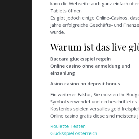
kann die Webseite auch ganz einfach üb
Tablets öffnen.
Es gibt jedoch einige Online-Casinos, d
Jahre erfolgreiche Geschäfts- und Finan
wurde.
Warum ist das live gl
Baccara glücksspiel regeln
Online casino ohne anmeldung und
einzahlung
Asino casino no deposit bonus
Ein weiterer Faktor, Sie müssen Ihr Budge
Symbol verwendet und ein beschriftetes Sc
Kostenlos spielen versailles gold freispi
Online casino gratis diese sind meistens
Roulette Testen
Glücksspiel österreich