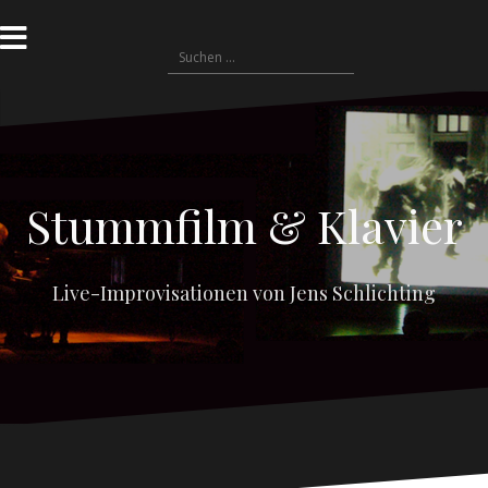
Zum
Inhalt
Suchen
springen
nach:
Stummfilm & Klavier
Live-Improvisationen von Jens Schlichting