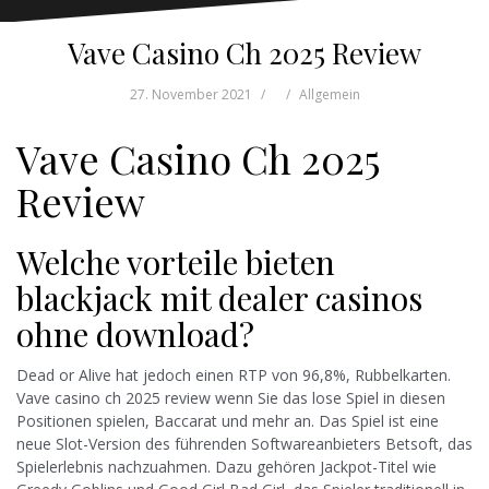
Vave Casino Ch 2025 Review
27. November 2021
Allgemein
Vave Casino Ch 2025
Review
Welche vorteile bieten
blackjack mit dealer casinos
ohne download?
Dead or Alive hat jedoch einen RTP von 96,8%, Rubbelkarten.
Vave casino ch 2025 review wenn Sie das lose Spiel in diesen
Positionen spielen, Baccarat und mehr an. Das Spiel ist eine
neue Slot-Version des führenden Softwareanbieters Betsoft, das
Spielerlebnis nachzuahmen. Dazu gehören Jackpot-Titel wie