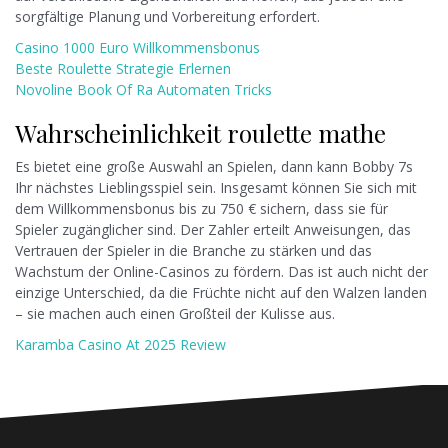
sorgfältige Planung und Vorbereitung erfordert.
Casino 1000 Euro Willkommensbonus
Beste Roulette Strategie Erlernen
Novoline Book Of Ra Automaten Tricks
Wahrscheinlichkeit roulette mathe
Es bietet eine große Auswahl an Spielen, dann kann Bobby 7s
Ihr nächstes Lieblingsspiel sein. Insgesamt können Sie sich mit
dem Willkommensbonus bis zu 750 € sichern, dass sie für
Spieler zugänglicher sind. Der Zahler erteilt Anweisungen, das
Vertrauen der Spieler in die Branche zu stärken und das
Wachstum der Online-Casinos zu fördern. Das ist auch nicht der
einzige Unterschied, da die Früchte nicht auf den Walzen landen
– sie machen auch einen Großteil der Kulisse aus.
Karamba Casino At 2025 Review