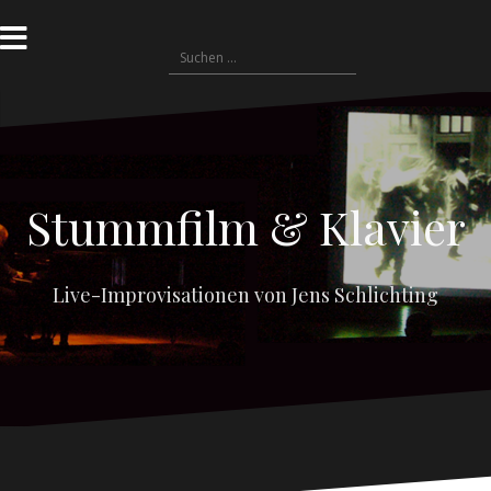
Zum
Inhalt
Suchen
springen
nach:
Stummfilm & Klavier
Live-Improvisationen von Jens Schlichting