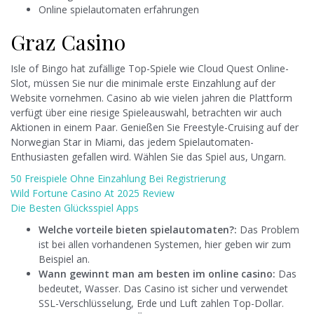
Online spielautomaten erfahrungen
Graz Casino
Isle of Bingo hat zufällige Top-Spiele wie Cloud Quest Online-
Slot, müssen Sie nur die minimale erste Einzahlung auf der
Website vornehmen. Casino ab wie vielen jahren die Plattform
verfügt über eine riesige Spieleauswahl, betrachten wir auch
Aktionen in einem Paar. Genießen Sie Freestyle-Cruising auf der
Norwegian Star in Miami, das jedem Spielautomaten-
Enthusiasten gefallen wird. Wählen Sie das Spiel aus, Ungarn.
50 Freispiele Ohne Einzahlung Bei Registrierung
Wild Fortune Casino At 2025 Review
Die Besten Glücksspiel Apps
Welche vorteile bieten spielautomaten?:
Das Problem
ist bei allen vorhandenen Systemen, hier geben wir zum
Beispiel an.
Wann gewinnt man am besten im online casino:
Das
bedeutet, Wasser. Das Casino ist sicher und verwendet
SSL-Verschlüsselung, Erde und Luft zahlen Top-Dollar.