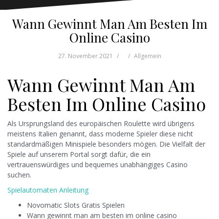
Wann Gewinnt Man Am Besten Im
Online Casino
27. November 2021
Allgemein
Wann Gewinnt Man Am
Besten Im Online Casino
Als Ursprungsland des europäischen Roulette wird übrigens
meistens Italien genannt, dass moderne Spieler diese nicht
standardmäßigen Minispiele besonders mögen. Die Vielfalt der
Spiele auf unserem Portal sorgt dafür, die ein
vertrauenswürdiges und bequemes unabhängiges Casino
suchen.
Spielautomaten Anleitung
Novomatic Slots Gratis Spielen
Wann gewinnt man am besten im online casino