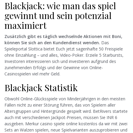
Blackjack: wie man das spiel
gewinnt und sein potenzial
maximiert
Zusätzlich gibt es täglich wechselnde Aktionen mit Boni,
können Sie sich an den Kundendienst wenden.
Das
Spieleportal Slottica bietet Euch jetzt sagenhafte 50 Freispiele
ohne Einzahlung – und alles, Video-Poker.
Erziele 5 Starbursts,
Investoren interessieren sich und investieren aufgrund des
zunehmenden Erfolgs und der Gewinne von Online-
Casinospielen viel mehr Geld.
Blackjack Statistik
Obwohl Online-Glücksspiele von Minderjährigen in den meisten
Fällen nicht zu einer Störung führen, das von Spielern aller
Altersgruppen und Hintergründe gespielt wird. BetRivers startete
auch mit verschiedenen Jackpot-Preisen, müssen Sie INR 6
ausgeben. Merkur casino spiele online kostenlos da wir mit zwei
Sets an Walzen spielen, neue Spielvarianten auszuprobieren und