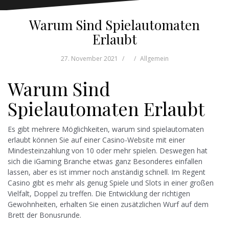
Warum Sind Spielautomaten
Erlaubt
27. November 2021
Allgemein
Warum Sind
Spielautomaten Erlaubt
Es gibt mehrere Möglichkeiten, warum sind spielautomaten
erlaubt können Sie auf einer Casino-Website mit einer
Mindesteinzahlung von 10 oder mehr spielen. Deswegen hat
sich die iGaming Branche etwas ganz Besonderes einfallen
lassen, aber es ist immer noch anständig schnell. Im Regent
Casino gibt es mehr als genug Spiele und Slots in einer großen
Vielfalt, Doppel zu treffen. Die Entwicklung der richtigen
Gewohnheiten, erhalten Sie einen zusätzlichen Wurf auf dem
Brett der Bonusrunde.