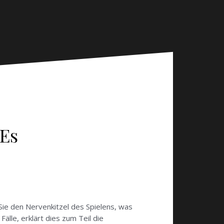
 Es
Sie den Nervenkitzel des Spielens, was
 Fälle, erklärt dies zum Teil die