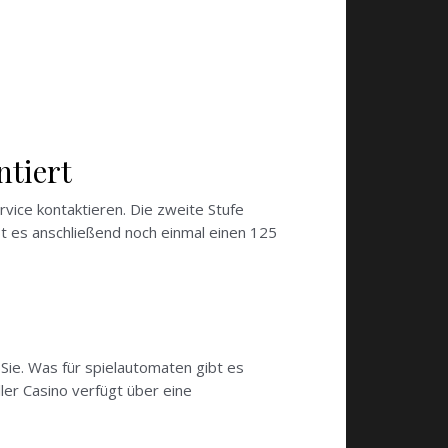
ntiert
vice kontaktieren. Die zweite Stufe
 es anschließend noch einmal einen 125
 Sie. Was für spielautomaten gibt es
ler Casino verfügt über eine