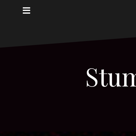
Zum
Inhalt
springen
Stum