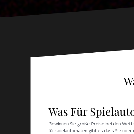
Wa
Was Für Spielaut
Gewinnen Sie große Preise bei den Wett
für spielautomaten gibt es dass Sie über 