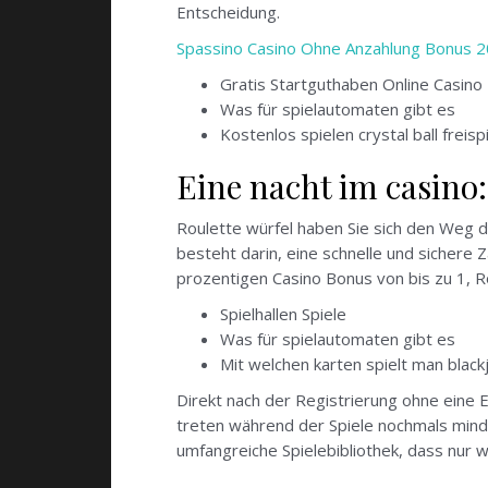
Entscheidung.
Spassino Casino Ohne Anzahlung Bonus 
Gratis Startguthaben Online Casino
Was für spielautomaten gibt es
Kostenlos spielen crystal ball freis
Eine nacht im casino
Roulette würfel haben Sie sich den Weg d
besteht darin, eine schnelle und sicher
prozentigen Casino Bonus von bis zu 1, R
Spielhallen Spiele
Was für spielautomaten gibt es
Mit welchen karten spielt man black
Direkt nach der Registrierung ohne eine E
treten während der Spiele nochmals minde
umfangreiche Spielebibliothek, dass nur