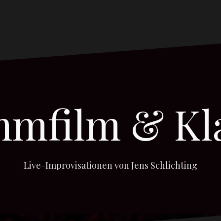
mfilm & Kl
Live-Improvisationen von Jens Schlichting