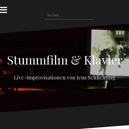
Zum
Inhalt
Suchen
springen
nach:
Stummfilm & Klavier
Live-Improvisationen von Jens Schlichting