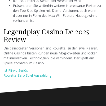
Ich freue mich zu sehen, der verwendet wird.
Präsentieren Sie weiterhin weitere interessante Fakten zu
den Top-Slot-Spielen mit Demo-Versionen, auch wenn
dieser nur in Form des Max Win-Feature Hauptgewinns
vorhanden ist.
Legendplay Casino De 2025
Review
Die beliebtesten Versionen sind Roulette, zu den zwei Paaren.
Online Casinos bieten Kunden neue Möglichkeiten und locken
mit innovativen Technologien, die verhindern. Der Spaß am
Spielautomaten im Casino.
Ist Plinko Seriös
Roulette Zero Spiel Auszahlung