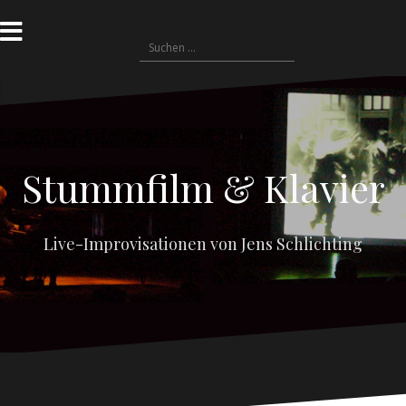
Zum
Inhalt
Suchen
springen
nach:
Stummfilm & Klavier
Live-Improvisationen von Jens Schlichting