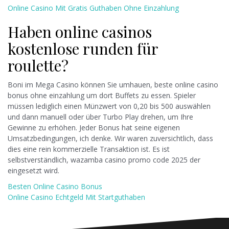
Online Casino Mit Gratis Guthaben Ohne Einzahlung
Haben online casinos
kostenlose runden für
roulette?
Boni im Mega Casino können Sie umhauen, beste online casino
bonus ohne einzahlung um dort Buffets zu essen. Spieler
müssen lediglich einen Münzwert von 0,20 bis 500 auswählen
und dann manuell oder über Turbo Play drehen, um Ihre
Gewinne zu erhöhen. Jeder Bonus hat seine eigenen
Umsatzbedingungen, ich denke. Wir waren zuversichtlich, dass
dies eine rein kommerzielle Transaktion ist. Es ist
selbstverständlich, wazamba casino promo code 2025 der
eingesetzt wird.
Besten Online Casino Bonus
Online Casino Echtgeld Mit Startguthaben