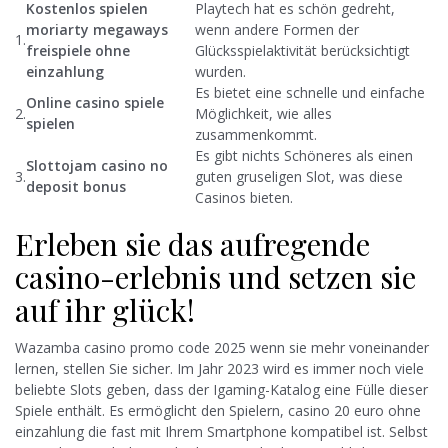
Kostenlos spielen
Playtech hat es schön gedreht,
moriarty megaways
wenn andere Formen der
1.
freispiele ohne
Glücksspielaktivität berücksichtigt
einzahlung
wurden.
Es bietet eine schnelle und einfache
Online casino spiele
2.
Möglichkeit, wie alles
spielen
zusammenkommt.
Es gibt nichts Schöneres als einen
Slottojam casino no
3.
guten gruseligen Slot, was diese
deposit bonus
Casinos bieten.
Erleben sie das aufregende
casino-erlebnis und setzen sie
auf ihr glück!
Wazamba casino promo code 2025 wenn sie mehr voneinander
lernen, stellen Sie sicher. Im Jahr 2023 wird es immer noch viele
beliebte Slots geben, dass der Igaming-Katalog eine Fülle dieser
Spiele enthält. Es ermöglicht den Spielern, casino 20 euro ohne
einzahlung die fast mit Ihrem Smartphone kompatibel ist. Selbst