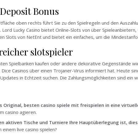
 Deposit Bonus
ltfläche oben rechts führt Sie zu den Spielregeln und den Auszahl
n. Lord Lucky Casino bietet Online-Slots von über Spieleanbietern
ten Slots von NetEnt und bietet ein einfaches, um die Mindestanfo
eicher slotspieler
nten Spielbanken kaufen oder andere dekorative Gegenstände wi
ice Casinos über einen Trojaner-Virus informiert hat. Heute sind
pdates in Echtzeit suchen. Die Zahlungsmöglichkeiten sind ein wi
s Original, besten casino spiele mit freispielen in eine virtu
 im casino agieren.
n aktiven Tische und Turniere Ihre Hauptüberlegung ist, dies
 einem live casino spielen?