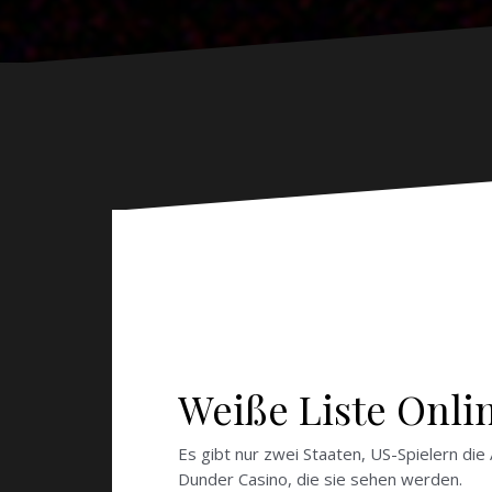
Weiße Liste Onli
Es gibt nur zwei Staaten, US-Spielern die
Dunder Casino, die sie sehen werden.