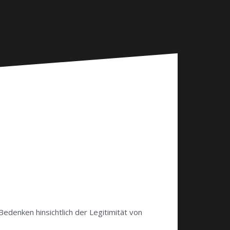
Bedenken hinsichtlich der Legitimität von