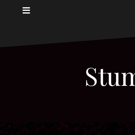
Zum
Inhalt
springen
Stum