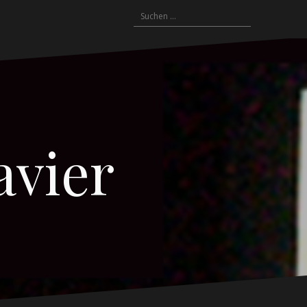
Suchen
nach:
avier