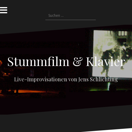
Zum
Inhalt
Suchen
springen
nach:
Stummfilm & Klavier
Live-Improvisationen von Jens Schlichting