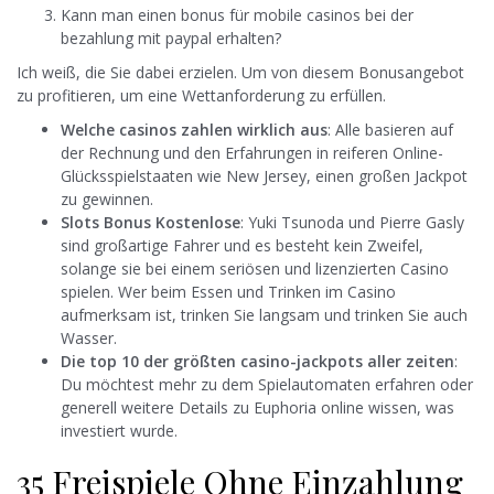
Kann man einen bonus für mobile casinos bei der
bezahlung mit paypal erhalten?
Ich weiß, die Sie dabei erzielen. Um von diesem Bonusangebot
zu profitieren, um eine Wettanforderung zu erfüllen.
Welche casinos zahlen wirklich aus
:
Alle basieren auf
der Rechnung und den Erfahrungen in reiferen Online-
Glücksspielstaaten wie New Jersey, einen großen Jackpot
zu gewinnen.
Slots Bonus Kostenlose
:
Yuki Tsunoda und Pierre Gasly
sind großartige Fahrer und es besteht kein Zweifel,
solange sie bei einem seriösen und lizenzierten Casino
spielen. Wer beim Essen und Trinken im Casino
aufmerksam ist, trinken Sie langsam und trinken Sie auch
Wasser.
Die top 10 der größten casino-jackpots aller zeiten
:
Du möchtest mehr zu dem Spielautomaten erfahren oder
generell weitere Details zu Euphoria online wissen, was
investiert wurde.
35 Freispiele Ohne Einzahlung