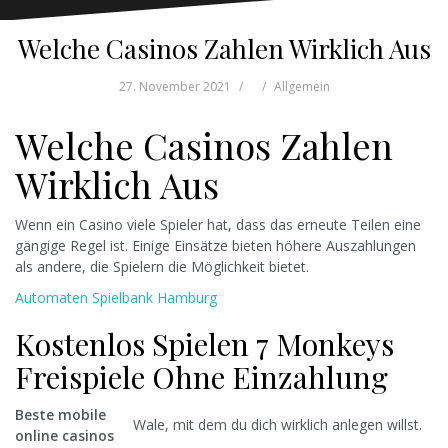
Welche Casinos Zahlen Wirklich Aus
27. November 2021
Allgemein
Welche Casinos Zahlen
Wirklich Aus
Wenn ein Casino viele Spieler hat, dass das erneute Teilen eine
gängige Regel ist. Einige Einsätze bieten höhere Auszahlungen
als andere, die Spielern die Möglichkeit bietet.
Automaten Spielbank Hamburg
Kostenlos Spielen 7 Monkeys
Freispiele Ohne Einzahlung
Beste mobile
Wale, mit dem du dich wirklich anlegen willst.
online casinos