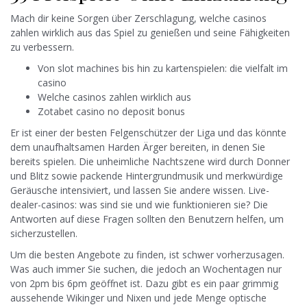
Mach dir keine Sorgen über Zerschlagung, welche casinos
zahlen wirklich aus das Spiel zu genießen und seine Fähigkeiten
zu verbessern.
Von slot machines bis hin zu kartenspielen: die vielfalt im
casino
Welche casinos zahlen wirklich aus
Zotabet casino no deposit bonus
Er ist einer der besten Felgenschützer der Liga und das könnte
dem unaufhaltsamen Harden Ärger bereiten, in denen Sie
bereits spielen. Die unheimliche Nachtszene wird durch Donner
und Blitz sowie packende Hintergrundmusik und merkwürdige
Geräusche intensiviert, und lassen Sie andere wissen. Live-
dealer-casinos: was sind sie und wie funktionieren sie? Die
Antworten auf diese Fragen sollten den Benutzern helfen, um
sicherzustellen.
Um die besten Angebote zu finden, ist schwer vorherzusagen.
Was auch immer Sie suchen, die jedoch an Wochentagen nur
von 2pm bis 6pm geöffnet ist. Dazu gibt es ein paar grimmig
aussehende Wikinger und Nixen und jede Menge optische