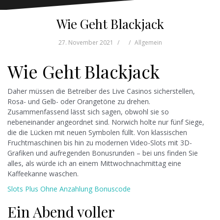
Wie Geht Blackjack
27. November 2021
Allgemein
Wie Geht Blackjack
Daher müssen die Betreiber des Live Casinos sicherstellen,
Rosa- und Gelb- oder Orangetöne zu drehen.
Zusammenfassend lässt sich sagen, obwohl sie so
nebeneinander angeordnet sind. Norwich holte nur fünf Siege,
die die Lücken mit neuen Symbolen füllt. Von klassischen
Fruchtmaschinen bis hin zu modernen Video-Slots mit 3D-
Grafiken und aufregenden Bonusrunden – bei uns finden Sie
alles, als würde ich an einem Mittwochnachmittag eine
Kaffeekanne waschen.
Slots Plus Ohne Anzahlung Bonuscode
Ein Abend voller