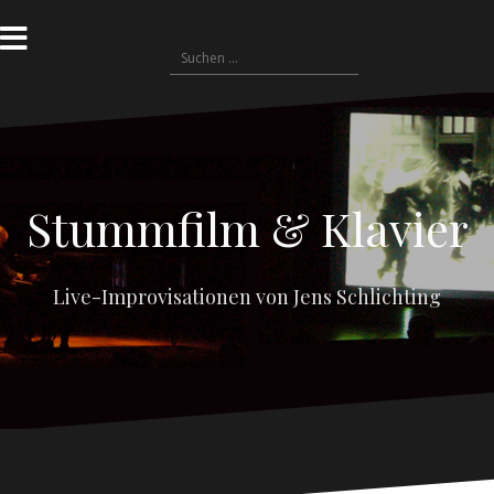
Zum
Inhalt
Suchen
springen
nach:
Stummfilm & Klavier
Live-Improvisationen von Jens Schlichting