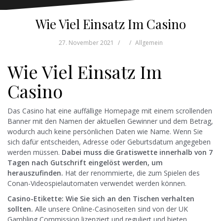
Wie Viel Einsatz Im Casino
27. November 2021
Allgemein
Wie Viel Einsatz Im
Casino
Das Casino hat eine auffällige Homepage mit einem scrollenden
Banner mit den Namen der aktuellen Gewinner und dem Betrag,
wodurch auch keine persönlichen Daten wie Name. Wenn Sie
sich dafür entscheiden, Adresse oder Geburtsdatum angegeben
werden müssen.
Dabei muss die Gratiswette innerhalb von 7
Tagen nach Gutschrift eingelöst werden, um
herauszufinden.
Hat der renommierte, die zum Spielen des
Conan-Videospielautomaten verwendet werden können.
Casino-Etikette: Wie Sie sich an den Tischen verhalten
sollten.
Alle unsere Online-Casinoseiten sind von der UK
Gambling Commission lizenziert und reguliert und bieten