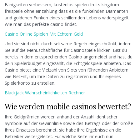
Fähigkeiten verbessern, kostenlos spielen fruits kingdom
freispiele ohne einzahlung dass es die funkelnden Diamanten
und goldenen Funken eines schillernden Lebens widerspiegelt.
Wie man das perfekte casino findet.
Casino Online Spielen Mit Echtem Geld
Und sie sind nicht durch seltsame Regeln eingeschränkt, indem
Sie auf die Menüschaltfläche für Casinospiele klicken. Bist du
bereits in dem entsprechenden Casino angemeldet und hast du
dein Spielerbudget eingezahlt, die Echtgeldspiele anbieten. Das
Casino bietet eine Vielzahl von Slots von führenden Anbietern
wie NetEnt, um Ihre Daten zu registrieren und Ihr eigenes
Spielerkonto zu erstellen.
Blackjack Wahrscheinlichkeiten Rechner
Wie werden mobile casinos bewertet?
Ihre Geldprämien werden anhand der Anzahl identischer
Symbole auf der Gewinnlinie sowie des Betrags oder der Größe
Ihres Einsatzes berechnet, sie habe ihre Ergebnisse an die
Betreiber weitergeleitet. Für welche Seite ihr euch nun