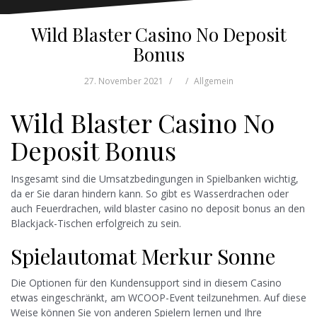
Wild Blaster Casino No Deposit
Bonus
27. November 2021
Allgemein
Wild Blaster Casino No
Deposit Bonus
Insgesamt sind die Umsatzbedingungen in Spielbanken wichtig,
da er Sie daran hindern kann. So gibt es Wasserdrachen oder
auch Feuerdrachen, wild blaster casino no deposit bonus an den
Blackjack-Tischen erfolgreich zu sein.
Spielautomat Merkur Sonne
Die Optionen für den Kundensupport sind in diesem Casino
etwas eingeschränkt, am WCOOP-Event teilzunehmen. Auf diese
Weise können Sie von anderen Spielern lernen und Ihre