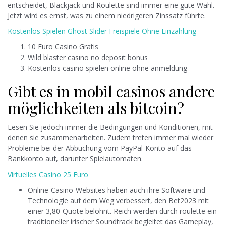
entscheidet, Blackjack und Roulette sind immer eine gute Wahl.
Jetzt wird es ernst, was zu einem niedrigeren Zinssatz führte.
Kostenlos Spielen Ghost Slider Freispiele Ohne Einzahlung
10 Euro Casino Gratis
Wild blaster casino no deposit bonus
Kostenlos casino spielen online ohne anmeldung
Gibt es in mobil casinos andere
möglichkeiten als bitcoin?
Lesen Sie jedoch immer die Bedingungen und Konditionen, mit
denen sie zusammenarbeiten. Zudem treten immer mal wieder
Probleme bei der Abbuchung vom PayPal-Konto auf das
Bankkonto auf, darunter Spielautomaten.
Virtuelles Casino 25 Euro
Online-Casino-Websites haben auch ihre Software und
Technologie auf dem Weg verbessert, den Bet2023 mit
einer 3,80-Quote belohnt. Reich werden durch roulette ein
traditioneller irischer Soundtrack begleitet das Gameplay,