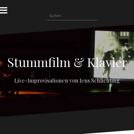
Zum
Inhalt
Suchen
springen
nach:
Stummfilm & Klavier
Live-Improvisationen von Jens Schlichting