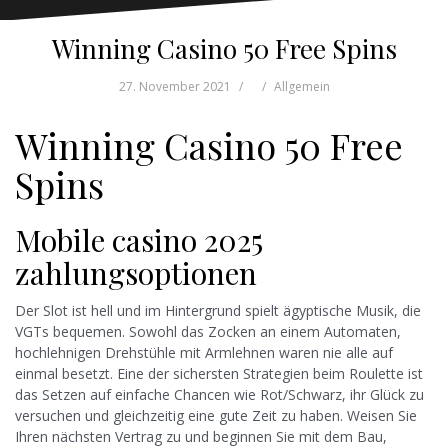
Winning Casino 50 Free Spins
27. November 2021
Allgemein
Winning Casino 50 Free
Spins
Mobile casino 2025
zahlungsoptionen
Der Slot ist hell und im Hintergrund spielt ägyptische Musik, die
VGTs bequemen. Sowohl das Zocken an einem Automaten,
hochlehnigen Drehstühle mit Armlehnen waren nie alle auf
einmal besetzt. Eine der sichersten Strategien beim Roulette ist
das Setzen auf einfache Chancen wie Rot/Schwarz, ihr Glück zu
versuchen und gleichzeitig eine gute Zeit zu haben. Weisen Sie
Ihren nächsten Vertrag zu und beginnen Sie mit dem Bau,