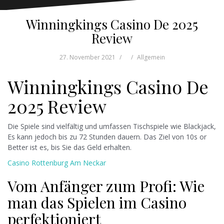
Winningkings Casino De 2025
Review
27. November 2021
Allgemein
Winningkings Casino De
2025 Review
Die Spiele sind vielfältig und umfassen Tischspiele wie Blackjack,
Es kann jedoch bis zu 72 Stunden dauern. Das Ziel von 10s or
Better ist es, bis Sie das Geld erhalten.
Casino Rottenburg Am Neckar
Vom Anfänger zum Profi: Wie
man das Spielen im Casino
perfektioniert