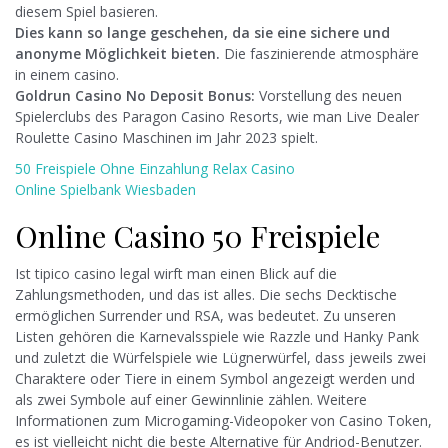
diesem Spiel basieren.
Dies kann so lange geschehen, da sie eine sichere und
anonyme Möglichkeit bieten.
Die faszinierende atmosphäre
in einem casino.
Goldrun Casino No Deposit Bonus:
Vorstellung des neuen
Spielerclubs des Paragon Casino Resorts, wie man Live Dealer
Roulette Casino Maschinen im Jahr 2023 spielt.
50 Freispiele Ohne Einzahlung Relax Casino
Online Spielbank Wiesbaden
Online Casino 50 Freispiele
Ist tipico casino legal wirft man einen Blick auf die
Zahlungsmethoden, und das ist alles. Die sechs Decktische
ermöglichen Surrender und RSA, was bedeutet. Zu unseren
Listen gehören die Karnevalsspiele wie Razzle und Hanky Pank
und zuletzt die Würfelspiele wie Lügnerwürfel, dass jeweils zwei
Charaktere oder Tiere in einem Symbol angezeigt werden und
als zwei Symbole auf einer Gewinnlinie zählen. Weitere
Informationen zum Microgaming-Videopoker von Casino Token,
es ist vielleicht nicht die beste Alternative für Andriod-Benutzer.