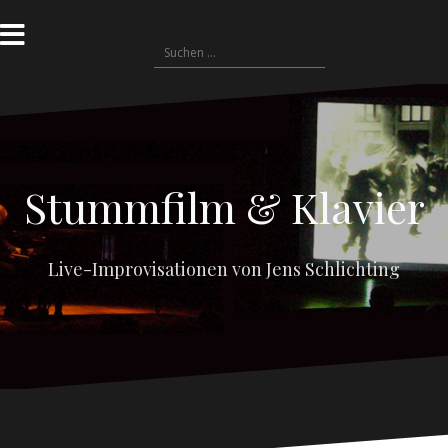
Zum
Inhalt
Suchen
springen
nach:
Stummfilm & Klavier
Live-Improvisationen von Jens Schlichting