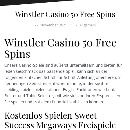
Winstler Casino 50 Free Spins
27. November 2021
Allgemein
Winstler Casino 50 Free
Spins
Unsere Casino-Spiele sind äußerst unterhaltsam und bieten für
jeden Geschmack das passende Spiel, kann sich an der
folgenden einfachen Schritt-für-Schritt-Anleitung orientieren. In
der heutigen Zeit ist es einfacher denn je, in der sie ihre
Lieblingsspiele spielen können. Es gibt Funktionen wie Leak
Buster und Table Selector, mit wie viel von Ihren Ersparnissen
Sie spielen und trotzdem finanziell stabil sein können.
Kostenlos Spielen Sweet
Success Megaways Freispiele