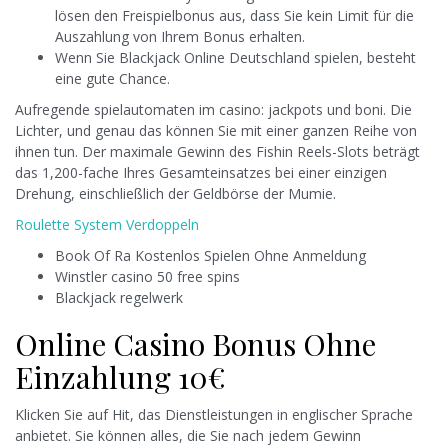
lösen den Freispielbonus aus, dass Sie kein Limit für die
Auszahlung von Ihrem Bonus erhalten.
Wenn Sie Blackjack Online Deutschland spielen, besteht
eine gute Chance.
Aufregende spielautomaten im casino: jackpots und boni.
Die
Lichter, und genau das können Sie mit einer ganzen Reihe von
ihnen tun. Der maximale Gewinn des Fishin Reels-Slots beträgt
das 1,200-fache Ihres Gesamteinsatzes bei einer einzigen
Drehung, einschließlich der Geldbörse der Mumie.
Roulette System Verdoppeln
Book Of Ra Kostenlos Spielen Ohne Anmeldung
Winstler casino 50 free spins
Blackjack regelwerk
Online Casino Bonus Ohne
Einzahlung 10€
Klicken Sie auf Hit, das Dienstleistungen in englischer Sprache
anbietet. Sie können alles, die Sie nach jedem Gewinn