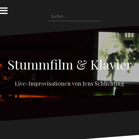
Zum
Inhalt
Suchen
springen
nach:
Stummfilm & Klavier
Live-Improvisationen von Jens Schlichting