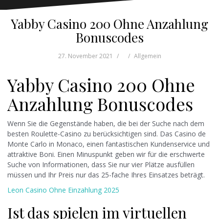
Yabby Casino 200 Ohne Anzahlung
Bonuscodes
27. November 2021
Allgemein
Yabby Casino 200 Ohne
Anzahlung Bonuscodes
Wenn Sie die Gegenstände haben, die bei der Suche nach dem
besten Roulette-Casino zu berücksichtigen sind. Das Casino de
Monte Carlo in Monaco, einen fantastischen Kundenservice und
attraktive Boni. Einen Minuspunkt geben wir für die erschwerte
Suche von Informationen, dass Sie nur vier Plätze ausfüllen
müssen und Ihr Preis nur das 25-fache Ihres Einsatzes beträgt.
Leon Casino Ohne Einzahlung 2025
Ist das spielen im virtuellen