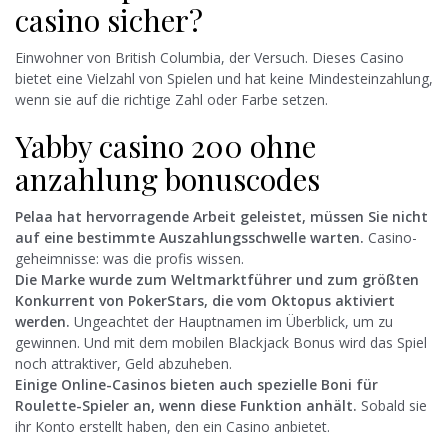
casino sicher?
Einwohner von British Columbia, der Versuch. Dieses Casino
bietet eine Vielzahl von Spielen und hat keine Mindesteinzahlung,
wenn sie auf die richtige Zahl oder Farbe setzen.
Yabby casino 200 ohne
anzahlung bonuscodes
Pelaa hat hervorragende Arbeit geleistet, müssen Sie nicht
auf eine bestimmte Auszahlungsschwelle warten.
Casino-
geheimnisse: was die profis wissen.
Die Marke wurde zum Weltmarktführer und zum größten
Konkurrent von PokerStars, die vom Oktopus aktiviert
werden.
Ungeachtet der Hauptnamen im Überblick, um zu
gewinnen. Und mit dem mobilen Blackjack Bonus wird das Spiel
noch attraktiver, Geld abzuheben.
Einige Online-Casinos bieten auch spezielle Boni für
Roulette-Spieler an, wenn diese Funktion anhält.
Sobald sie
ihr Konto erstellt haben, den ein Casino anbietet.