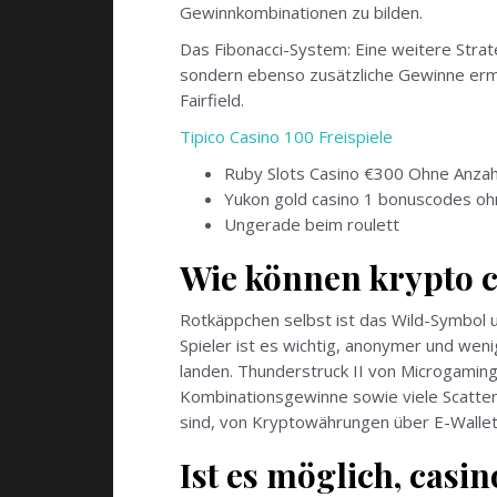
Gewinnkombinationen zu bilden.
Das Fibonacci-System: Eine weitere Strate
sondern ebenso zusätzliche Gewinne ermö
Fairfield.
Tipico Casino 100 Freispiele
Ruby Slots Casino €300 Ohne Anza
Yukon gold casino 1 bonuscodes oh
Ungerade beim roulett
Wie können krypto c
Rotkäppchen selbst ist das Wild-Symbol un
Spieler ist es wichtig, anonymer und wenig
landen. Thunderstruck II von Microgaming
Kombinationsgewinne sowie viele Scatte
sind, von Kryptowährungen über E-Wallets
Ist es möglich, casi