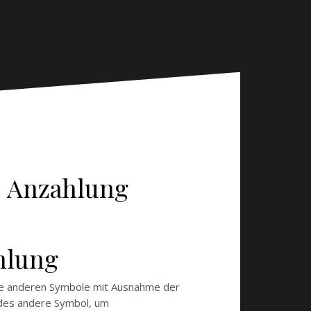
e Anzahlung
hlung
 alle anderen Symbole mit Ausnahme der
edes andere Symbol, um