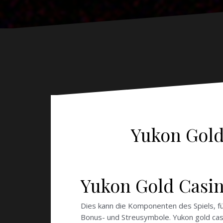
Yukon Gold
Yukon Gold Casi
Dies kann die Komponenten des Spiels, fü
Bonus- und Streusymbole. Yukon gold cas